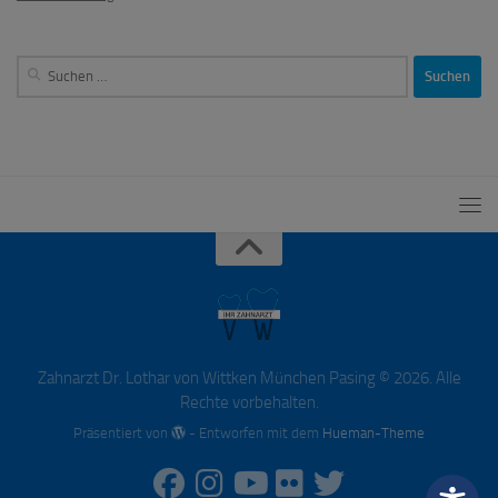
Suchen
nach:
Zahnarzt Dr. Lothar von Wittken München Pasing © 2026. Alle
Rechte vorbehalten.
Präsentiert von
- Entworfen mit dem
Hueman-Theme