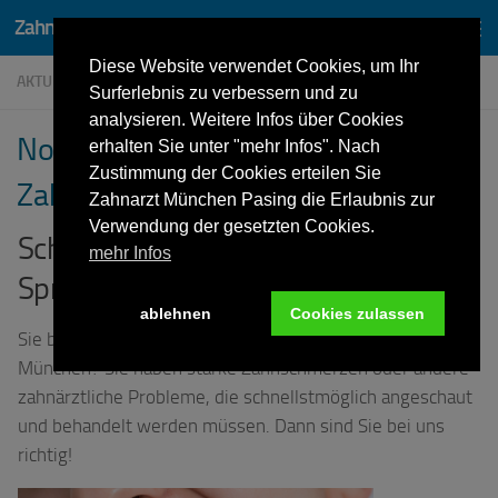
Zahnarzt Dr. Lothar von Wittken München Pasing
Zum Inhalt springen
Diese Website verwendet Cookies, um Ihr
AKTUELLES
Surferlebnis zu verbessern und zu
analysieren. Weitere Infos über Cookies
Notdienst – schnelle Hilfe bei
erhalten Sie unter "mehr Infos". Nach
Zustimmung der Cookies erteilen Sie
Zahnschmerzen
Zahnarzt München Pasing die Erlaubnis zur
Verwendung der gesetzten Cookies.
Schmerzbehandlung während der
mehr Infos
Sprechzeiten
ablehnen
Cookies zulassen
Sie benötigen einen Zahnärztlichen Notdienst in
München? Sie haben starke Zahnschmerzen oder andere
zahnärztliche Probleme, die schnellstmöglich angeschaut
und behandelt werden müssen. Dann sind Sie bei uns
richtig!