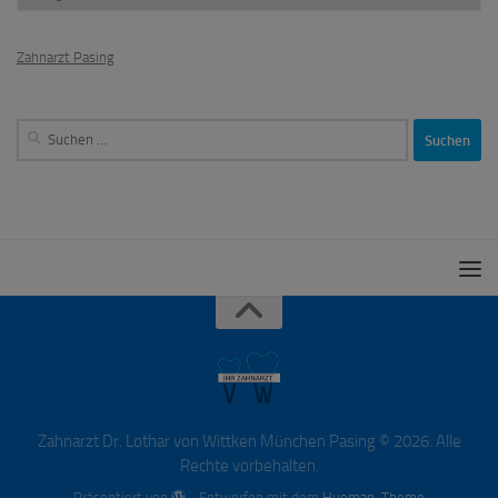
Zahnarzt Pasing
Suchen
nach:
Zahnarzt Dr. Lothar von Wittken München Pasing © 2026. Alle
Rechte vorbehalten.
Präsentiert von
- Entworfen mit dem
Hueman-Theme