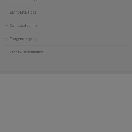
Zahnpasta Tipps
Zahnputztechnik
Zungenreinigung
Zahnzwischenräume