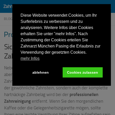
Zahnarzt Dr. Lothar von Wittken München Pasing
Zum Inhalt springen
Diese Website verwendet Cookies, um Ihr
BLOG
/
ZAHNARZT-INFOS
/
ZAHNREINIGUNG
Surferlebnis zu verbessern und zu
analysieren. Weitere Infos über Cookies
Professionelle Zahnreinigung
erhalten Sie unter "mehr Infos". Nach
Zustimmung der Cookies erteilen Sie
Sich mit einer professionellen
Zahnarzt München Pasing die Erlaubnis zur
Verwendung der gesetzten Cookies.
Zahnreinigung besser fühlen
mehr Infos
Neben Ihrem standardmäßigen morgendlichen und
ablehnen
Cookies zulassen
abendlichen Zähneputzen sollte auch die professionelle
Zahnreinigung bei Ihrem Zahnarzt Pflicht sein. Nicht nur
der gewöhnliche Zahnstein, sondern auch der komplette
hartnäckige Zahnbelag wird bei der
professionellen
Zahnreinigung
entfernt. Wenn Sie den morgendlichen
Kaffee oder die Gelegenheitszigarette mögen, sollte
Ihnen eine leichte Vergilbung Ihrer Zähne aufgefallen sein.