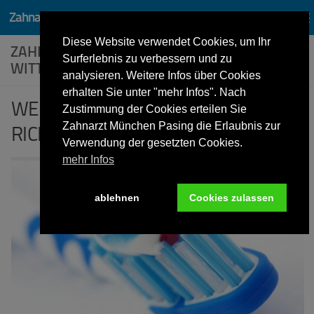
Zahnarzt Dr. Lothar von Wittken München Pasing
Zum Inhalt springen
Diese Website verwendet Cookies, um Ihr
ZAHNPASTA TIPPS – PRAXIS DR. VON
Surferlebnis zu verbessern und zu
WITTKEN
analysieren. Weitere Infos über Cookies
erhalten Sie unter "mehr Infos". Nach
WELCHE ZAHNPASTA IST DIE
Zustimmung der Cookies erteilen Sie
Zahnarzt München Pasing die Erlaubnis zur
RICHTIGE?
Verwendung der gesetzten Cookies.
mehr Infos
ablehnen
Cookies zulassen