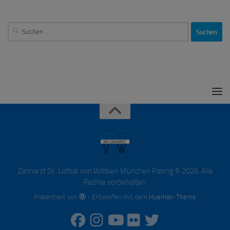
Suchen
nach:
Zahnarzt Dr. Lothar von Wittken München Pasing © 2026. Alle
Rechte vorbehalten.
Präsentiert von
- Entworfen mit dem
Hueman-Theme