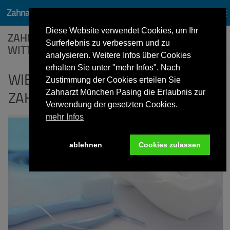
Zahnarzt Dr. Lothar von Wittken München Pasing
Zum Inhalt springen
Diese Website verwendet Cookies, um Ihr
ZAHNZWISCHENRÄUME – TIPPS VON DR.
Surferlebnis zu verbessern und zu
WITTKEN
analysieren. Weitere Infos über Cookies
erhalten Sie unter "mehr Infos". Nach
WIE REINIGT MAN DIE
Zustimmung der Cookies erteilen Sie
Zahnarzt München Pasing die Erlaubnis zur
ZAHNZWISCHENRÄUME?
Verwendung der gesetzten Cookies.
mehr Infos
ablehnen
Cookies zulassen