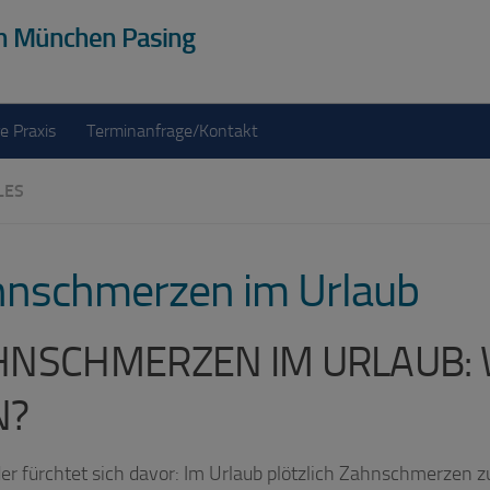
en München Pasing
re Praxis
Terminanfrage/Kontakt
LES
nschmerzen im Urlaub
HNSCHMERZEN IM URLAUB:
N?
der fürchtet sich davor: Im Urlaub plötzlich Zahnschmerzen z