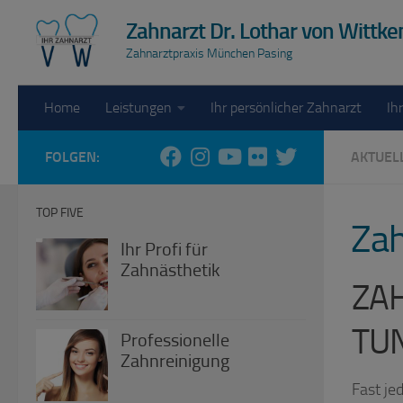
Zum Inhalt springen
Zahnarzt Dr. Lothar von Wittk
Zahnarztpraxis München Pasing
Home
Leistungen
Ihr persönlicher Zahnarzt
Ih
FOLGEN:
AKTUEL
TOP FIVE
Zah
Ihr Profi für
Zahnästhetik
ZA
TU
Professionelle
Zahnreinigung
Fast je