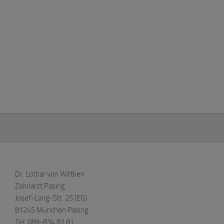
Dr. Lothar von Wittken
Zahnarzt Pasing
Josef-Lang-Str. 25 (EG)
81245 München Pasing
Tel. 089-834 81 81