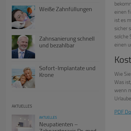
bekomm
Weiße Zahnfüllungen
einen f
ist es 
sicher 
solche 
Zahnsanierung schnell
einen u
und bezahlbar
Kost
Sofort-Implantate und
Wie Si
Krone
Was ist
wenn me
Urlaube
AKTUELLES
PDF Do
AKTUELLES
Neupatienten –