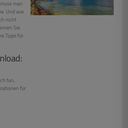
t muss man
me. Und wie
ch nicht
önnen Sie
e Tipps für
nload:
ch tun,
mationen für