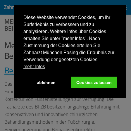
Zahnarzt Dr. Lothar von Wittken München Pasing
Zum Inhalt springen
Diese Website verwendet Cookies, um Ihr
MEDIZINISCHE UND KOSMETISCHE
Surferlebnis zu verbessern und zu
BEINVERLÄNGERUNG
analysieren. Weitere Infos über Cookies
erhalten Sie unter "mehr Infos". Nach
Medizinische und kosmetische
Zustimmung der Cookies erteilen Sie
Zahnarzt München Pasing die Erlaubnis zur
Beinverlängerung
Verwendung der gesetzten Cookies.
mehr Infos
Beinverlängerung
ablehnen
Cookies zulassen
Das Bein- und Fußzentrum Bayern steht Ihnen als
Experte für
Beinverlängerung
, Beinachsenkorrektur und
Korrektur von Fußfehlstellungen zur Verfügung. Die
Fachärzte des BFZB besitzen langjährige Erfahrung mit
konservativen und innovativen chirurgischen
Behandlungsmethoden in der Fußchirurgie,
Beinverlängerung und Beinachsenkorrektur.