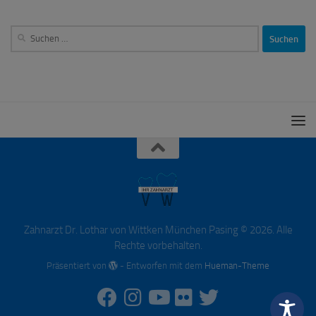
Suchen
nach:
Zahnarzt Dr. Lothar von Wittken München Pasing © 2026. Alle
Rechte vorbehalten.
Präsentiert von
- Entworfen mit dem
Hueman-Theme