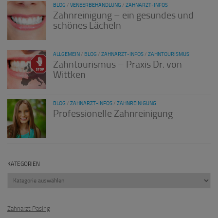
BLOG
/
VENEERBEHANDLUNG
/
ZAHNARZT-INFOS
Zahnreinigung – ein gesundes und
schönes Lächeln
ALLGEMEIN
/
BLOG
/
ZAHNARZT-INFOS
/
ZAHNTOURISMUS
Zahntourismus – Praxis Dr. von
Wittken
BLOG
/
ZAHNARZT-INFOS
/
ZAHNREINIGUNG
Professionelle Zahnreinigung
KATEGORIEN
Kategorien
Zahnarzt Pasing