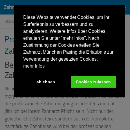
Zahnarzt Dr. Lothar von Wittken München Pasing
Zum Inhalt springen
Diese Website verwendet Cookies, um Ihr
BLOG
Surferlebnis zu verbessern und zu
analysieren. Weitere Infos über Cookies
Professionelle Zahnreinigung beim
erhalten Sie unter "mehr Infos". Nach
Zustimmung der Cookies erteilen Sie
Zahnarzt
Zahnarzt München Pasing die Erlaubnis zur
Verwendung der gesetzten Cookies.
Besser fühlen mit professioneller
mehr Infos
Zahnreinigung
ablehnen
Cookies zulassen
Neben dem normalen Pflegeprogramm, also
morgendlichen und abendlichen Zähneputzen, sollte auch
die professionelle Zahnreinigung mindestens einmal
jährlich bei Ihrem Zahnarzt Pflicht sein. Nicht nur der
gewöhnliche Zahnstein, sondern auch der komplette
hartnäckige Zahnbelag wird bei der professionellen