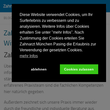
Zahnarzt Dr. Lothar von Wittken München Pasing
Zum Inhalt springen
Diese Website verwendet Cookies, um Ihr
BLOG
Surferlebnis zu verbessern und zu
analysieren. Weitere Infos über Cookies
Zahnarzt München – Praxis Dr. von
erhalten Sie unter "mehr Infos". Nach
Zustimmung der Cookies erteilen Sie
Wittken
Zahnarzt München Pasing die Erlaubnis zur
Verwendung der gesetzten Cookies.
Zahnarzt München
mehr Infos
Über alle Behandlungsmöglichkeiten sind wir bestens
ablehnen
Cookies zulassen
informiert. Als Zahnarzt München ist es uns wichtig
ständig „up to date“ zu bleiben. Durch unser sehr
erfahrenes Praxisteam sind die fachlichen Kompetenzen
hier natürlich gegeben.
Außerdem zeichnet sich unsere Praxis immer wieder
durch die freundliche und individuelle Beratung aus.